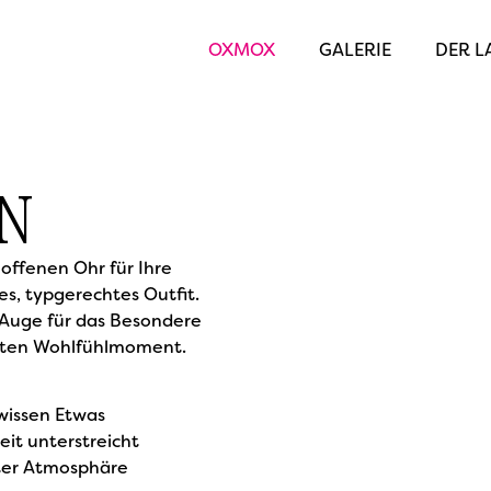
OXMOX
GALERIE
DER L
N
 offenen Ohr für Ihre
s, typgerechtes Outfit.
 Auge für das Besondere
hten Wohlfühlmoment.
wissen Etwas
keit unterstreicht
nnter Atmosphäre